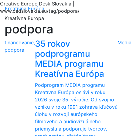
Creative Europe Desk Slovakia |
Menu
Kreatívna Európa
www.cedslovakia.eu/tag/podpora/
Kreatívna Európa
podpora
35 rokov
financovanie,
Media
podpora
podprogramu
MEDIA programu
Kreatívna Európa
Podprogram MEDIA programu
Kreatívna Európa oslávi v roku
2026 svoje 35. výročie. Od svojho
vzniku v roku 1991 zohráva kľúčovú
úlohu v rozvoji európskeho
filmového a audiovizuálneho
priemyslu a podporuje tvorcov,