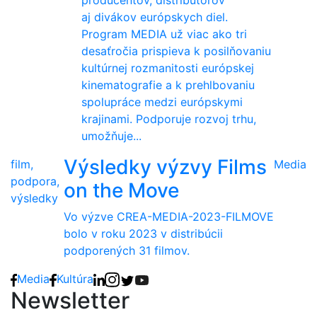
producentov, distribútorov
aj divákov európskych diel.
Program MEDIA už viac ako tri
desaťročia prispieva k posilňovaniu
kultúrnej rozmanitosti európskej
kinematografie a k prehlbovaniu
spolupráce medzi európskymi
krajinami. Podporuje rozvoj trhu,
umožňuje...
Výsledky výzvy Films
film,
Media
podpora,
on the Move
výsledky
Vo výzve CREA-MEDIA-2023-FILMOVE
bolo v roku 2023 v distribúcii
podporených 31 filmov.
Media
Kultúra
Newsletter