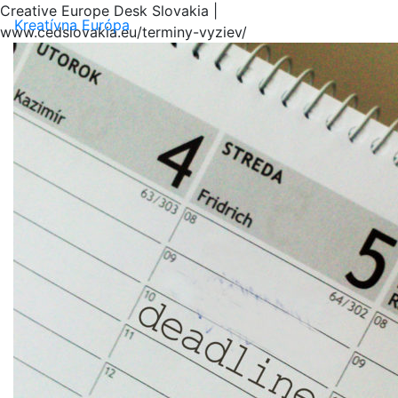
Creative Europe Desk Slovakia |
Menu
Kreatívna Európa
www.cedslovakia.eu/terminy-vyziev/