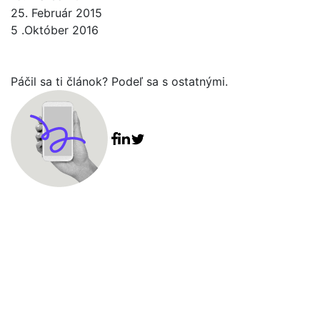
25. Február 2015
5 .Október 2016
Páčil sa ti článok? Podeľ sa s ostatnými.
Facebook share
Linkedin share
Tweet