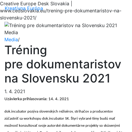
Creative Europe Desk Slovakia |
Menu
Kreatívna Európa
www.cedslovakia.eu/trening-pre-dokumentaristov-na-
slovensku-2021/
Media
Media
/
Tréning
pre dokumentaristov
na Slovensku 2021
1. 4. 2021
Uzávierka prihlasovania: 14. 4. 2021
dok.incubator pozýva slovenských režisérov, strihačov a producentov
zúčastniť sa workshopu dok.incubator SK. Štyri vybrané tímy budú mať
možnosť konzultovať svoje autorské dokumentárne projekty so skúsenými