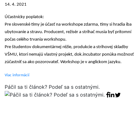
14. 4. 2021
Účastnícky poplatok:
Pre slovenské tímy je účasť na workshope zdarma, tímy si hradia iba
ubytovanie a stravu. Producent, režisér a strihač musia byť prítomní
počas celého trvania workshopu.
Pre študentov dokumentárnej réžie, produkcie a strihovej skladby
VŠMU, ktorí nemajú vlastný projekt, dok.incubator ponúka možnosť
zúčastniť sa ako pozorovateľ. Workshop je v anglickom jazyku.
Viac informácií
Páčil sa ti článok? Podeľ sa s ostatnými.
Facebook sha
Linkedin sha
Tweet