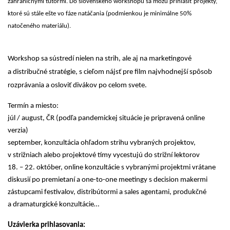
zahraničnými tútormi. Do slovenského workshopu sa môžu prihlásiť projekty,
ktoré sú stále ešte vo fáze natáčania (podmienkou je minimálne 50%
natočeného materiálu).
Workshop sa sústredí nielen na strih, ale aj na marketingové
a distribučné stratégie, s cieľom nájsť pre film najvhodnejší spôsob
rozprávania a osloviť divákov po celom svete.
Termín a miesto:
júl / august, ČR (podľa pandemickej situácie je pripravená online
verzia)
september, konzultácia ohľadom strihu vybraných projektov,
v strižniach alebo projektové tímy vycestujú do strižní lektorov
18. – 22. október, online konzultácie s vybranými projektmi vrátane
diskusií po premietaní a one-to-one meetingy s decision makermi
zástupcami festivalov, distribútormi a sales agentami, produkčné
a dramaturgické konzultácie…
Uzávierka prihlasovania: