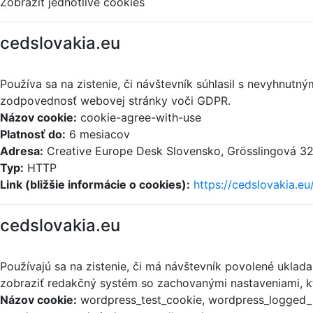
Zobraziť jednotlivé cookies
cedslovakia.eu
Používa sa na zistenie, či návštevník súhlasil s nevyhnut
zodpovednosť webovej stránky voči GDPR.
Názov cookie:
cookie-agree-with-use
Platnosť do:
6 mesiacov
Adresa:
Creative Europe Desk Slovensko, Grösslingová 32,
Typ:
HTTP
Link (bližšie informácie o cookies):
https://cedslovakia.eu
cedslovakia.eu
Používajú sa na zistenie, či má návštevník povolené uklad
zobraziť redakčný systém so zachovanými nastaveniami, kt
Názov cookie:
wordpress_test_cookie, wordpress_logged_i