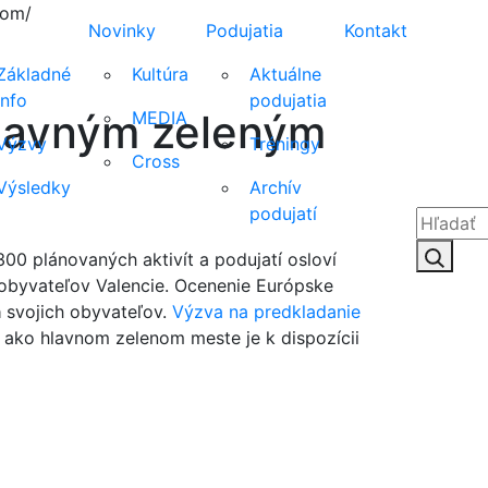
tom/
Novinky
Podujatia
Kontakt
Základné
Kultúra
Aktuálne
info
podujatia
hlavným zeleným
MEDIA
Výzvy
Tréningy
Cross
Výsledky
Archív
podujatí
Hľadať:
Hľad
300 plánovaných aktivít a podujatí osloví
 obyvateľov Valencie. Ocenenie Európske
a
svojich obyvateľov.
Výzva na predkladanie
ii ako hlavnom zelenom meste je k dispozícii