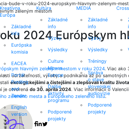
lencia-bude-v-roku-2024-europskym-hlavnym-zelenym-mes
Kreatívna
Kultúra
MEDIA
Cross
Európa
Základné
Základné
Základné
info
info
 roku 2024 Európskym 
info
Výzvy
Výzvy
Európska
Výsledky
Výsledky
komisia
Culture
Tréningy
EACEA
Moves
rópskym hlavným zeleným mestom v roku 2024
. Viac ako 
Správa
Portál
Europe
blasti udržateľnosti, výroby a podnikania až po samotných
o stave
Funding
stali
ekologickejšími a čistejšími a zlepšovali kvalitu život
Ďalšie
slovenskej
and
í je otvorená
do 30. apríla 2024
. Viac informácií o Valenc
aktivity
audiovízie
Tender
ého zeleného mesta a Európskeho zeleného listu
.
programu
Podporené
English
Facebook share
Linkedin share
Tweet
Podporené
projekty
version
projekty