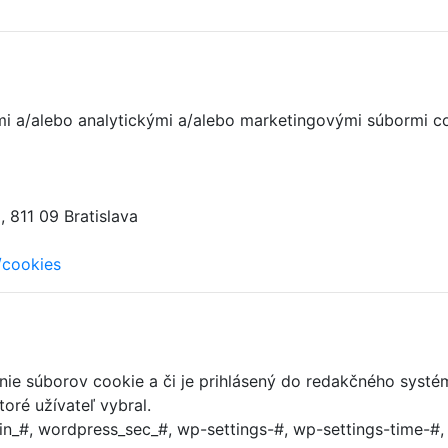
nými a/alebo analytickými a/alebo marketingovými súbormi c
 811 09 Bratislava
/cookies
anie súborov cookie a či je prihlásený do redakčného systé
oré užívateľ vybral.
n_#, wordpress_sec_#, wp-settings-#, wp-settings-time-#