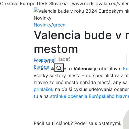
Creative Europe Desk Slovakia | www.cedslovakia.eu/va
Novinky
Novinky
/
green
Valencia bude v
mestom
Kreatívna
11. 1. 2024
Hľadať:
Európa
Hľadať
Španielske mesto
Valencia
je oficiálnym
Eu
všetky sektory mesta – od špecialistov v o
hlavné zelené mesto nabáda mestá, aby sa 
prihlášok
na ďalší cyklus udeľovania ocenen
tu
a na
stránke ocenenia Európskeho hlavn
Páčil sa ti článok? Podeľ sa s ostatnými.