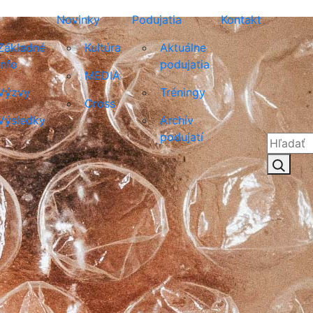
Novinky
Podujatia
Kontakt
Základné
Kultúra
Aktuálne
info
podujatia
MEDIA
Výzvy
Tréningy
Cross
Výsledky
Archív
podujatí
Hľadať:
Hľad