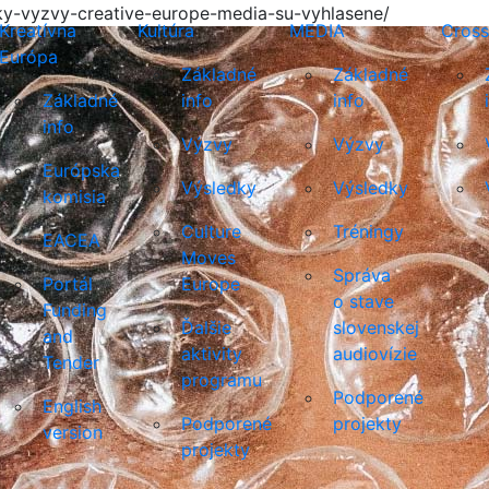
ky-vyzvy-creative-europe-media-su-vyhlasene/
Kreatívna
Kultúra
MEDIA
Cross
Európa
Základné
Základné
Základné
info
info
info
Výzvy
Výzvy
Európska
Výsledky
Výsledky
komisia
Culture
Tréningy
EACEA
Moves
Správa
Portál
Europe
o stave
Funding
Ďalšie
slovenskej
and
aktivity
audiovízie
Tender
programu
Podporené
English
Podporené
projekty
version
projekty