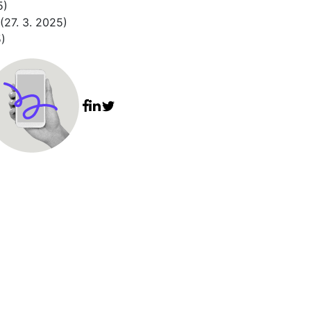
5)
(27. 3. 2025)
)
Facebook share
Linkedin share
Tweet