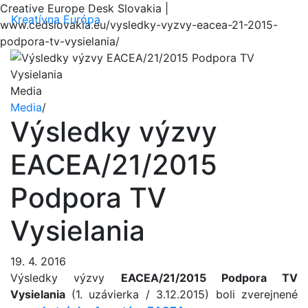
Creative Europe Desk Slovakia |
Menu
Kreatívna Európa
www.cedslovakia.eu/vysledky-vyzvy-eacea-21-2015-
podpora-tv-vysielania/
Media
Media
/
Výsledky výzvy
EACEA/21/2015
Podpora TV
Vysielania
19. 4. 2016
Výsledky výzvy
EACEA/21/2015 Podpora TV
Vysielania
(1. uzávierka / 3.12.2015)
boli zverejnené