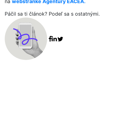
na
webstránke Agentúry EACEA.
Páčil sa ti článok? Podeľ sa s ostatnými.
Facebook share
Linkedin share
Tweet