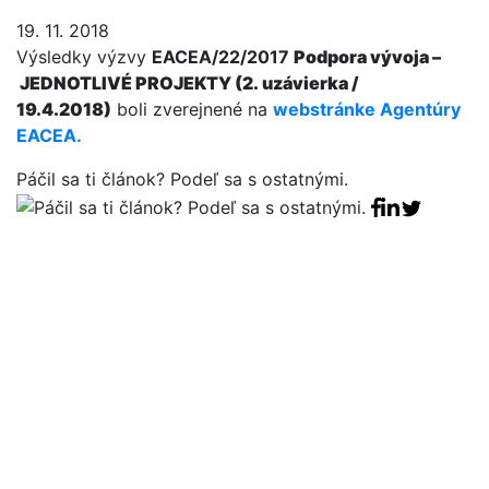
19. 11. 2018
Výsledky výzvy
EACEA/22/2017
Podpora vývoja –
JEDNOTLIVÉ PROJEKTY (2. uzávierka /
19.4.2018)
boli zverejnené na
webstránke Agentúry
EACEA.
Páčil sa ti článok? Podeľ sa s ostatnými.
Facebook sha
Linkedin sha
Tweet