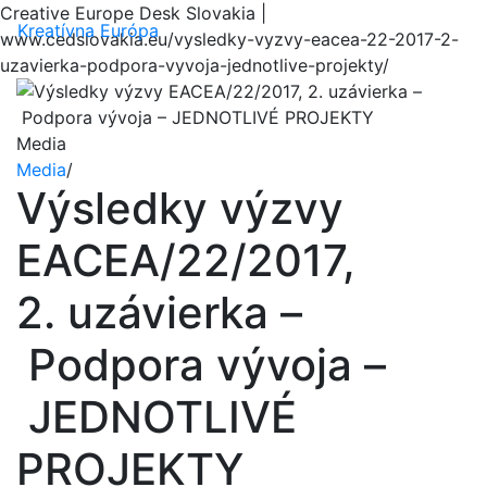
Creative Europe Desk Slovakia |
Menu
Kreatívna Európa
www.cedslovakia.eu/vysledky-vyzvy-eacea-22-2017-2-
uzavierka-podpora-vyvoja-jednotlive-projekty/
Media
Media
/
Výsledky výzvy
EACEA/22/2017,
2. uzávierka –
Podpora vývoja –
JEDNOTLIVÉ
PROJEKTY