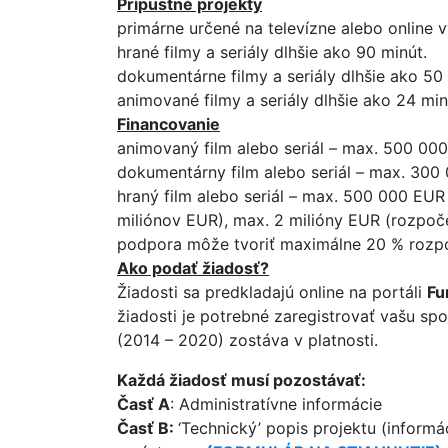
Prípustné projekty
primárne určené na televízne alebo online v
hrané filmy a seriály dlhšie ako 90 minút.
dokumentárne filmy a seriály dlhšie ako 50 
animované filmy a seriály dlhšie ako 24 min
Financovanie
animovaný film alebo seriál – max. 500 00
dokumentárny film alebo seriál – max. 300
hraný film alebo seriál – max. 500 000 EUR
miliónov EUR), max. 2 milióny EUR (rozpo
podpora môže tvoriť maximálne 20 % rozp
Ako podať žiadosť?
Žiadosti sa predkladajú online na portáli
Fu
žiadosti je potrebné zaregistrovať vašu sp
(2014 – 2020) zostáva v platnosti.
Každá žiadosť musí pozostávať:
Časť A
: Administratívne informácie
Časť B:
‘Technický’ popis projektu (informá