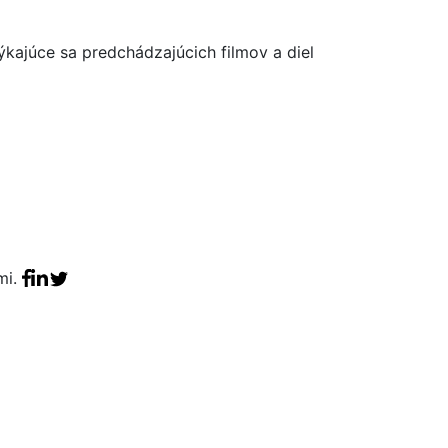
kajúce sa predchádzajúcich filmov a diel
Facebook share
Linkedin share
Tweet