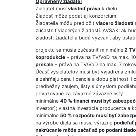
Oprávnený žiadateľ
Žiadateľ musí
vlastniť práva
k dielu.
Žiadosť môže podať aj konzorcium.
Žiadatelia môžu predložiť
viacero žiadostí
n
zúčastniť viacerých žiadostí. AVŠAK: ak b
žiadosť; žiadatelia budú vyzvaní, aby ostat
projektu sa musia zúčastniť minimálne
2 TV 
koprodukcie
– práva na TV/VoD na max. 10
presale
– práva na TV/VoD na max. 7 roko
Účasť vysielateľov musí byť vyjadrená zml
a zahŕňajú cenu licencie a dobu platnosti li
predbežný záujem, listy s úmyslom podlieha
považované za záväzné záväzné listy.
minimálne
40 % financí musí byť zabezpeč
investor); vlastná investícia producenta a
minimálne
50 % rozpočtu musí byť zabezp
na výrobe diela sa musia výrazne
podieľať 
nakrúcanie môže začať až po podaní žiado