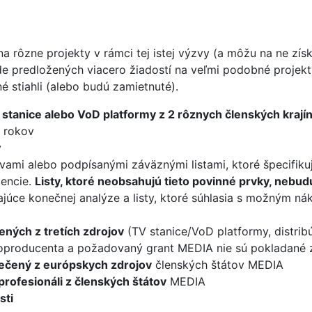
a rôzne projekty v rámci tej istej výzvy (a môžu na ne zís
ude predložených viacero žiadostí na veľmi podobné projek
né stiahli (alebo budú zamietnuté).
stanice alebo VoD platformy z 2 rôznych členských kraj
 rokov
v
uvami alebo podpísanými záväznými listami, ktoré špecifik
cencie.
Listy, ktoré neobsahujú tieto povinné prvky, nebu
júce konečnej analýze a listy, ktoré súhlasia s možným ná
ených z tretích zdrojov
(TV stanice/VoD platformy, distrib
 koproducenta a požadovaný grant MEDIA nie sú pokladané z
ečený z európskych zdrojov
členských štátov MEDIA
profesionáli z členských štátov
MEDIA
sti