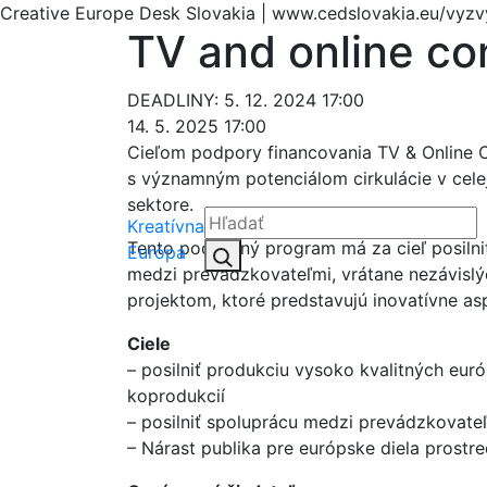
Creative Europe Desk Slovakia | www.cedslovakia.eu/vyzvy
TV and online con
DEADLINY: 5. 12. 2024 17:00
14. 5. 2025 17:00
Cieľom podpory financovania TV & Online Co
s významným potenciálom cirkulácie v cele
sektore.
Kreatívna
Tento podporný program má za cieľ posilni
Hľadať:
Európa
Hľadať
medzi prevádzkovateľmi, vrátane nezávislýc
projektom, ktoré predstavujú inovatívne as
Ciele
– posilniť produkciu vysoko kvalitných euró
koprodukcií
– posilniť spoluprácu medzi prevádzkovate
– Nárast publika pre európske diela prostre