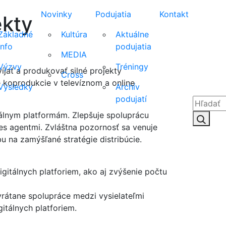
Novinky
Podujatia
Kontakt
ekty
Základné
Kultúra
Aktuálne
info
podujatia
MEDIA
Výzvy
Tréningy
jať a produkovať silné projekty
Cross
 koprodukcie v televíznom a online
Výsledky
Archív
podujatí
tálnym platformám. Zlepšuje spoluprácu
Hľadať:
Hľad
les agentmi. Zvláštna pozornosť sa venuje
u na zamýšľané stratégie distribúcie.
igitálnych platforiem, ako aj zvýšenie počtu
vrátane spolupráce medzi vysielateľmi
itálnych platforiem.