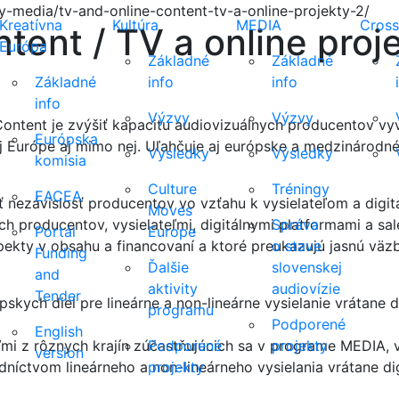
-media/tv-and-online-content-tv-a-online-projekty-2/
Kreatívna
Kultúra
MEDIA
Cross
tent / TV a online proj
Európa
Základné
Základné
Základné
info
info
info
Výzvy
Výzvy
ntent je zvýšiť kapacitu audiovizuálnych producentov vyví
Európska
j Európe aj mimo nej. Uľahčuje aj európske a medzinárodné
Výsledky
Výsledky
komisia
Culture
Tréningy
EACEA
ť nezávislosť producentov vo vzťahu k vysielateľom a digi
Moves
h producentov, vysielateľmi, digitálnymi platformami a sa
Správa
Portál
Europe
pekty v obsahu a financovaní a ktoré preukazujú jasnú väzb
o stave
Funding
Ďalšie
slovenskej
and
aktivity
audiovízie
Tender
pskych diel pre lineárne a non-lineárne vysielanie vrátane d
programu
Podporené
English
ľmi z rôznych krajín zúčastňujúcich sa v programe MEDIA, 
Podporené
projekty
version
dníctvom lineárneho a non-lineárneho vysielania vrátane dig
projekty