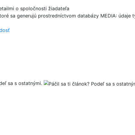
tailmi o spoločnosti žiadateľa
toré sa generujú prostredníctvom databázy MEDIA: údaje tý
adosť
deľ sa s ostatnými.