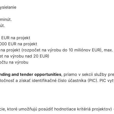
ysielanie
minút.
út.
0 EUR na projekt
 000 EUR na projekt
 na projekt (rozpočet na výrobu do 10 miliónov EUR), max.
čet na výrobu nad 20 EUR)
očtu na výrobu
nding and tender opportunities
, priamo v sekcii služby p
oločnosť a získať identifikačné číslo účastníka (PIC). PI
cie, ktoré umožňujú posúdiť hodnotiace kritériá projektov)