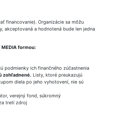
kať financovanie). Organizácie sa môžu
ty, akceptovaná a hodnotená bude len jedna
ín MEDIA formou:
ujú podmienky ich finančného zúčastnenia
dú zohľadnené.
Listy, ktoré preukazujú
kupom diela po jeho vyhotovení, nie sú
útor, verejný fond, súkromný
a tretí zdroj