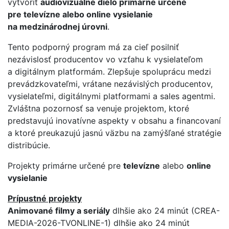
vytvoriť
audiovizuálne dielo primárne určené
pre televízne alebo online vysielanie
na medzinárodnej úrovni
.
Tento podporný program má za cieľ posilniť
nezávislosť producentov vo vzťahu k vysielateľom
a digitálnym platformám. Zlepšuje spoluprácu medzi
prevádzkovateľmi, vrátane nezávislých producentov,
vysielateľmi, digitálnymi platformami a sales agentmi.
Zvláštna pozornosť sa venuje projektom, ktoré
predstavujú inovatívne aspekty v obsahu a financovaní
a ktoré preukazujú jasnú väzbu na zamýšľané stratégie
distribúcie.
Projekty primárne určené pre
televízne
alebo
online
vysielanie
Prípustné projekty
Animované filmy a seriály
dlhšie ako 24 minút (CREA-
MEDIA-2026-TVONLINE-1) dlhšie ako 24 minút