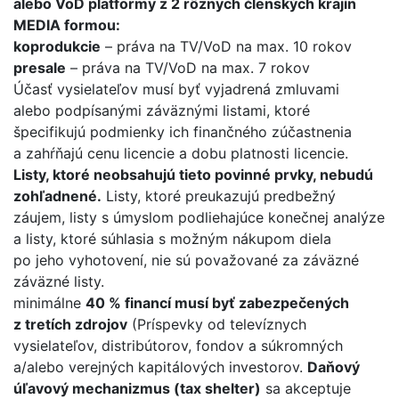
alebo VoD platformy z 2 rôznych členských krajín
MEDIA formou:
koprodukcie
– práva na TV/VoD na max. 10 rokov
presale
– práva na TV/VoD na max. 7 rokov
Účasť vysielateľov musí byť vyjadrená zmluvami
alebo podpísanými záväznými listami, ktoré
špecifikujú podmienky ich finančného zúčastnenia
a zahŕňajú cenu licencie a dobu platnosti licencie.
Listy, ktoré neobsahujú tieto povinné prvky, nebudú
zohľadnené.
Listy, ktoré preukazujú predbežný
záujem, listy s úmyslom podliehajúce konečnej analýze
a listy, ktoré súhlasia s možným nákupom diela
po jeho vyhotovení, nie sú považované za záväzné
záväzné listy.
minimálne
40 % financí musí byť zabezpečených
z tretích zdrojov
(Príspevky od televíznych
vysielateľov, distribútorov, fondov a súkromných
a/alebo verejných kapitálových investorov.
Daňový
úľavový mechanizmus (tax shelter)
sa akceptuje