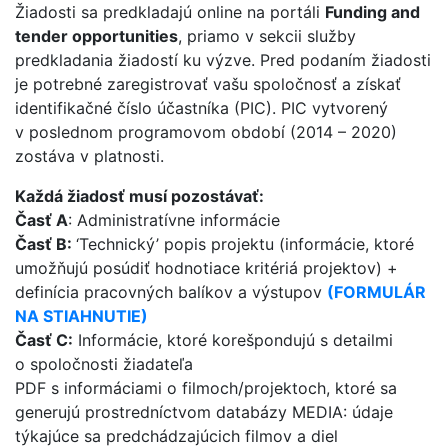
Žiadosti sa predkladajú online na portáli
Funding and
tender opportunities
, priamo v sekcii služby
predkladania žiadostí ku výzve. Pred podaním žiadosti
je potrebné zaregistrovať vašu spoločnosť a získať
identifikačné číslo účastníka (PIC). PIC vytvorený
v poslednom programovom období (2014 – 2020)
zostáva v platnosti.
Každá žiadosť musí pozostávať:
Časť A
: Administratívne informácie
Časť B:
‘Technický’ popis projektu (informácie, ktoré
umožňujú posúdiť hodnotiace kritériá projektov) +
definícia pracovných balíkov a výstupov
(
FORMULÁR
NA STIAHNUTIE)
Časť C:
Informácie, ktoré korešpondujú s detailmi
o spoločnosti žiadateľa
PDF s informáciami o filmoch/projektoch, ktoré sa
generujú prostredníctvom databázy MEDIA: údaje
týkajúce sa predchádzajúcich filmov a diel