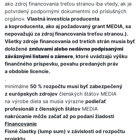
ako zdroj financovania treťou stranou iba vtedy, ak je
potvrdený podpornými dokumentmi od príslušných
orgánov.
Vlastná investícia producenta
a koproducenta, ako aj požadovaný grant MEDIA, sa
nepovažujú za zdroj financovania treťou stranou.).
Všetky zdroje financovania od tretích strán musia byť
doložené
zmluvami alebo nedávno podpísanými
záväznými listami o zámere
, ktoré uvádzajú výšku
finančného príspevku, povahu predaných práv
a obdobie licencie.
.
minimálne
50 % rozpočtu musí byť zabezpečený
z európskych zdrojov
členských štátov MEDIA
na výrobe diela sa musia výrazne
podieľať
profesionáli z členských štátov
MEDIA
nakrúcanie môže začať až po podaní žiadosti
Financovanie
Fixné čiastky (lump sum) v závislosti od rozpočtu
projektu