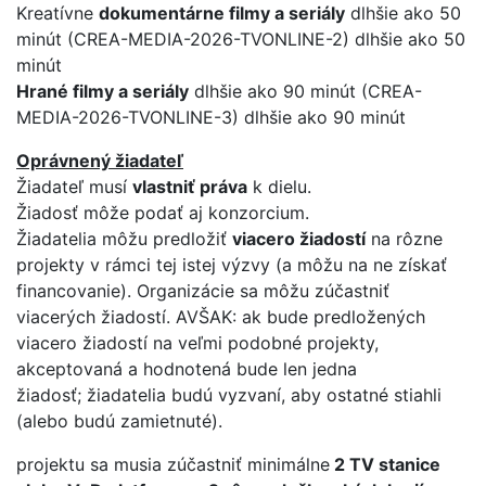
Kreatívne
dokumentárne filmy a seriály
dlhšie ako 50
minút (CREA-MEDIA-2026-TVONLINE-2) dlhšie ako 50
minút
Hrané filmy a seriály
dlhšie ako 90 minút (CREA-
MEDIA-2026-TVONLINE-3) dlhšie ako 90 minút
Oprávnený žiadateľ
Žiadateľ musí
vlastniť práva
k dielu.
Žiadosť môže podať aj konzorcium.
Žiadatelia môžu predložiť
viacero žiadostí
na rôzne
projekty v rámci tej istej výzvy (a môžu na ne získať
financovanie). Organizácie sa môžu zúčastniť
viacerých žiadostí. AVŠAK: ak bude predložených
viacero žiadostí na veľmi podobné projekty,
akceptovaná a hodnotená bude len jedna
žiadosť; žiadatelia budú vyzvaní, aby ostatné stiahli
(alebo budú zamietnuté).
projektu sa musia zúčastniť minimálne
2 TV stanice