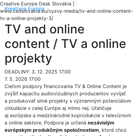
Creative Europe Desk Slovakia |
Menu
Kreatívna Európa
www.cedslovakia.eu/vyzvy-media/tv-and-online-content-
tv-a-online-projekty-3/
TV and online
content / TV a online
projekty
DEADLINY: 3. 12. 2025 17:00
7. 5. 2026 17:00
Cieľom podpory financovania TV & Online Content je
zvýšiť kapacitu audiovizuálnych producentov vyvíjať
a produkovať silné projekty s významným potenciálom
cirkulácie v celej Európe aj mimo nej. Uľahčuje
aj európske a medzinárodné koprodukcie v televíznom
a online sektore. Podpora je určená
nezávislým
európskym produkčným spoločnostiam
, ktoré chcú