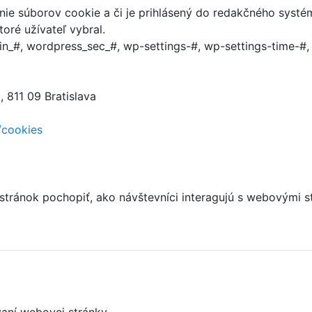
anie súborov cookie a či je prihlásený do redakčného systé
oré užívateľ vybral.
n_#, wordpress_sec_#, wp-settings-#, wp-settings-time-#
 811 09 Bratislava
/cookies
 stránok pochopiť, ako návštevníci interagujú s webový