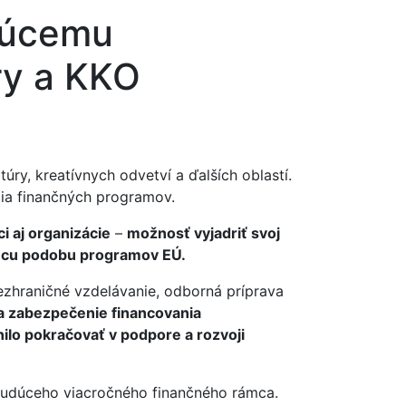
udúcemu
ry a KKO
ry, kreatívnych odvetví a ďalších oblastí.
cia finančných programov.
ci aj organizácie
–
možnosť vyjadriť svoj
udúcu podobu programov EÚ.
cezhraničné vzdelávanie, odborná príprava
na zabezpečenie financovania
o pokračovať v podpore a rozvoji
budúceho viacročného finančného rámca.