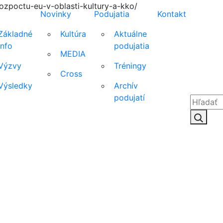
zpoctu-eu-v-oblasti-kultury-a-kko/
Novinky
Podujatia
Kontakt
Základné
Kultúra
Aktuálne
info
podujatia
MEDIA
Výzvy
Tréningy
Cross
Výsledky
Archív
podujatí
Hľadať:
Hľad