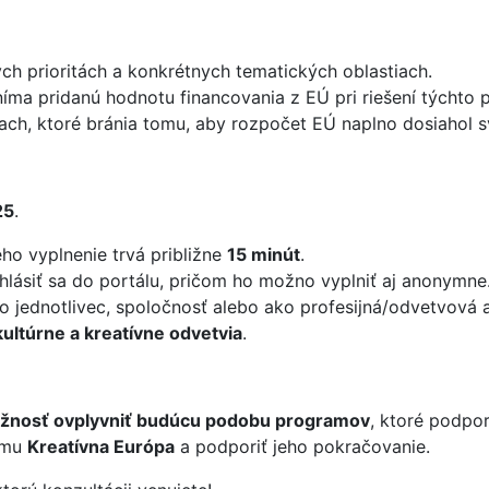
kých prioritách a konkrétnych tematických oblastiach.
íma pridanú hodnotu financovania z EÚ pri riešení týchto po
kach, ktoré bránia tomu, aby rozpočet EÚ naplno dosiahol sv
25
.
eho vyplnenie trvá približne
15 minút
.
hlásiť sa do portálu, pričom ho možno vyplniť aj anonymne
o jednotlivec, spoločnosť alebo ako profesijná/odvetvová aso
kultúrne a kreatívne odvetvia
.
ožnosť ovplyvniť budúcu podobu programov
, ktoré podpor
ramu
Kreatívna Európa
a podporiť jeho pokračovanie.