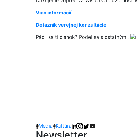
Ďakujeme vopred za váš čas a pozornosť, kt
Viac informácií
Dotazník verejnej konzultácie
Páčil sa ti článok? Podeľ sa s ostatnými.
Media
Kultúra
Newsletter