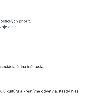
litických priorít.
oje ciele.
.
ciácia či iná inštitúcia.
ujú kultúru a kreatívne odvetvia. Každý hlas