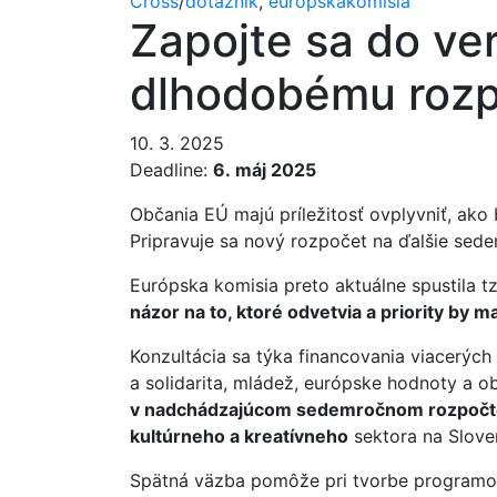
Cross
/
dotazník
,
europskakomisia
Zapojte sa do ve
dlhodobému rozpo
10. 3. 2025
Deadline:
6. máj 2025
Občania EÚ majú príležitosť ovplyvniť, ako
Pripravuje sa nový rozpočet na ďalšie sed
Európska komisia preto aktuálne spustila tz
názor na to, ktoré odvetvia a priority by
Konzultácia sa týka financovania viacerých 
a solidarita, mládež, európske hodnoty a 
v nadchádzajúcom sedemročnom rozpočtov
kultúrneho a kreatívneho
sektora na Sloven
Spätná väzba pomôže pri tvorbe programov