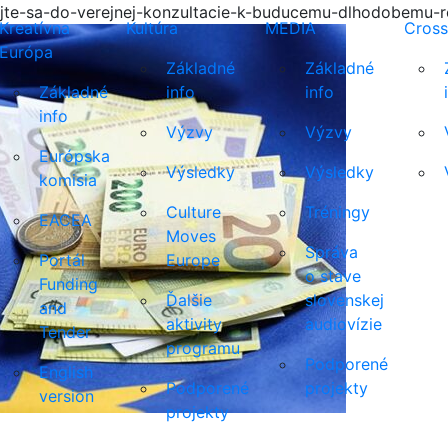
jte-sa-do-verejnej-konzultacie-k-buducemu-dlhodobemu-ro
Kreatívna
Kultúra
MEDIA
Cross
Európa
Základné
Základné
Základné
info
info
info
Výzvy
Výzvy
Európska
Výsledky
Výsledky
komisia
Culture
Tréningy
EACEA
Moves
Správa
Portál
Europe
o stave
Funding
Ďalšie
slovenskej
and
aktivity
audiovízie
Tender
programu
Podporené
English
Podporené
projekty
version
projekty