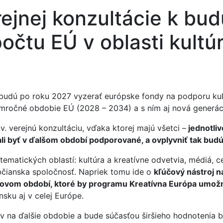
rejnej konzultácie k b
čtu EÚ v oblasti kultú
 budú po roku 2027 vyzerať európske fondy na podporu kultú
emročné obdobie EÚ (2028 – 2034) a s ním aj nová generá
v. verejnú konzultáciu, vďaka ktorej majú všetci –
jednotliv
 mali byť v ďalšom období podporované, a ovplyvniť tak b
tematických oblastí: kultúra a kreatívne odvetvia, médiá, 
občianska spoločnosť. Napriek tomu ide o
kľúčový nástroj 
om období, ktoré by programu Kreatívna Európa umožnil
sku aj v celej Európe.
 na ďalšie obdobie a bude súčasťou širšieho hodnotenia 