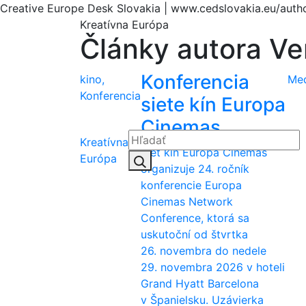
Creative Europe Desk Slovakia | www.cedslovakia.eu/autho
Kreatívna Európa
Články autora
Ve
Konferencia
kino,
Me
Konferencia
siete kín Europa
Cinemas
Kreatívna
Sieť kín Europa Cinemas
Hľadať:
Európa
Hľadať
organizuje 24. ročník
konferencie Europa
Cinemas Network
Conference, ktorá sa
uskutoční od štvrtka
26. novembra do nedele
29. novembra 2026 v hoteli
Grand Hyatt Barcelona
v Španielsku. Uzávierka