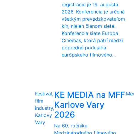
registrácie je 19. augusta
2026. Konferencia je určená
všetkým prevádzkovateľom
kín, nielen členom siete.
Konferencia siete Europa
Cinemas, ktorá patrí medzi
popredné podujatia
európskeho filmového...
KE MEDIA na MFF
Festival,
Me
film
Karlove Vary
industry,
2026
Karlovy
Vary
Na 60. ročníku
Medzinárodného filmového