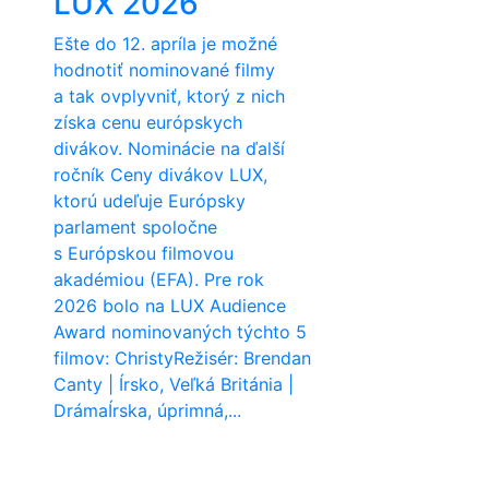
LUX 2026
Ešte do 12. apríla je možné
hodnotiť nominované filmy
a tak ovplyvniť, ktorý z nich
získa cenu európskych
divákov. Nominácie na ďalší
ročník Ceny divákov LUX,
ktorú udeľuje Európsky
parlament spoločne
s Európskou filmovou
akadémiou (EFA). Pre rok
2026 bolo na LUX Audience
Award nominovaných týchto 5
filmov: ChristyRežisér: Brendan
Canty | Írsko, Veľká Británia |
DrámaÍrska, úprimná,...