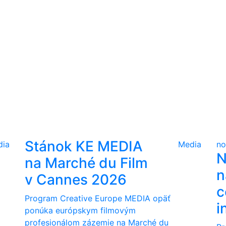
Stánok KE MEDIA
dia
Media
no
N
na Marché du Film
n
v Cannes 2026
c
Program Creative Europe MEDIA opäť
i
ponúka európskym filmovým
profesionálom zázemie na Marché du