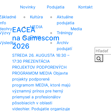
Novinky
Podujatia
Kontakt
Základné
Kultúra
Aktuálne
info
podujatia
MEDIA
EACEA
deohry
Media
Výzvy
Tréningy
na Gamescom
Cross
Výsledky
Archív
2026
podujatí
STREDA 26. AUGUSTA 16:30 –
Hľadať:
Hľad
17:30 PREZENTÁCIA
PROJEKTOV PODPORENÝCH
PROGRAMOM MEDIA Objavte
projekty podporené
programom MEDIA, ktoré majú
významný prínos pre herný
priemysel a profesionálov
pôsobiacich v oblasti
videohier. Podujatie organizuje