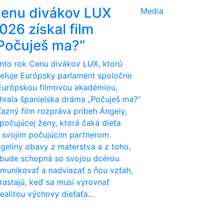
enu divákov LUX
Media
026 získal film
Počuješ ma?“
nto rok Cenu divákov LUX, ktorú
eľuje Európsky parlament spoločne
Európskou filmovou akadémiou,
hrala španielska dráma „Počuješ ma?“
ťazný film rozpráva príbeh Ángely,
počujúcej ženy, ktorá čaká dieťa
 svojím počujúcim partnerom.
geliny obavy z materstva a z toho,
 bude schopná so svojou dcérou
munikovať a nadviazať s ňou vzťah,
rastajú, keď sa musí vyrovnať
realitou výchovy dieťaťa...