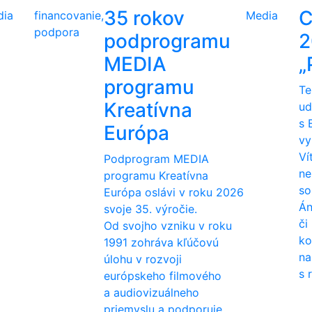
35 rokov
C
dia
financovanie,
Media
podpora
podprogramu
2
MEDIA
„
programu
Te
Kreatívna
ud
s 
Európa
vy
Ví
Podprogram MEDIA
ne
programu Kreatívna
so
Európa oslávi v roku 2026
Án
svoje 35. výročie.
či
Od svojho vzniku v roku
ko
1991 zohráva kľúčovú
na
úlohu v rozvoji
s 
európskeho filmového
a audiovizuálneho
priemyslu a podporuje