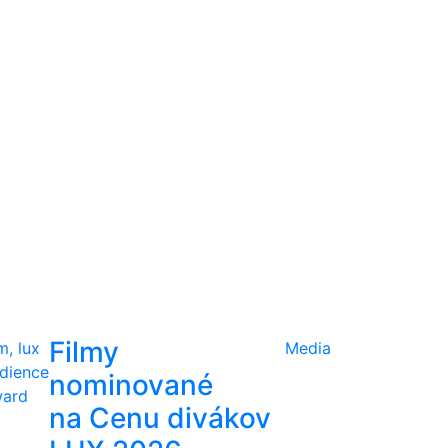
Filmy
lm, lux
Media
dience
nominované
ard
na Cenu divákov