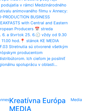
 podujatia v rámci Medzinárodného
stivalu animovaného filmu v Annecy:
O-PRODUCTION BUSINESS
EAKFASTS with Central and Eastern
ropean Producers 📅 streda
. 6. a štvrtok 25. 6.🕤 vždy od 9.30
 11.00 hod.📍 stánok KE MEDIA
 F.03 Stretnutia sú otvorené všetkým
rópskym producentom
distribútorom. Ich cieľom je posilniť
gionálnu spoluprácu v oblasti...
Kreatívna Európa
nnes
Media
MEDIA