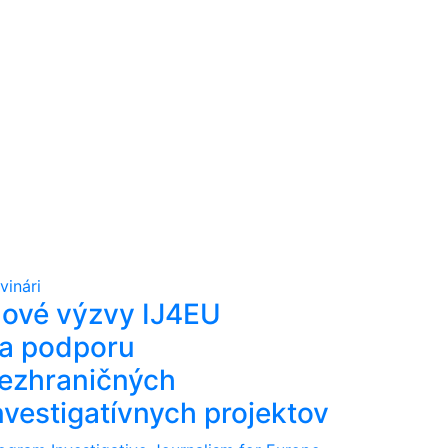
vinári
ové výzvy IJ4EU
a podporu
ezhraničných
nvestigatívnych projektov