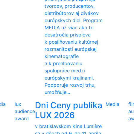
tvorcov, producentov,
distribútorov aj divákov
európskych diel. Program
MEDIA už viac ako tri
desaťročia prispieva
k posilňovaniu kultúrnej
rozmanitosti európskej
kinematografie
a k prehlbovaniu
spolupráce medzi
európskymi krajinami.
Podporuje rozvoj trhu,
umožňuje...
Dni Ceny publika
dia
lux
Media
fi
audience
au
LUX 2026
award
aw
v bratislavskom Kine Lumière
sa v dňoch od 9. do 11. apríla