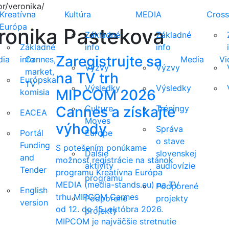
r/veronika/
Kreatívna
Kultúra
MEDIA
Cross
Európa
ronika Pastekova
Základné
Základné
Základné
info
info
Zaregistrujte sa
dia
info
Cannes,
Media
Vi
Výzvy
Výzvy
market,
na TV trh
Európska
TV
Výsledky
Výsledky
MIPCOM 2026
komisia
Cannes a získajte
Culture
Tréningy
EACEA
Moves
výhody
Správa
Portál
Europe
o stave
Funding
S potešením ponúkame
Ďalšie
slovenskej
and
možnosť registrácie na stánok
aktivity
audiovízie
Tender
programu Kreatívna Európa
programu
MEDIA (media-stands.eu) na TV
Podporené
English
trhu MIPCOM Cannes
Podporené
projekty
version
od 12. do 15. októbra 2026.
projekty
MIPCOM je najväčšie stretnutie