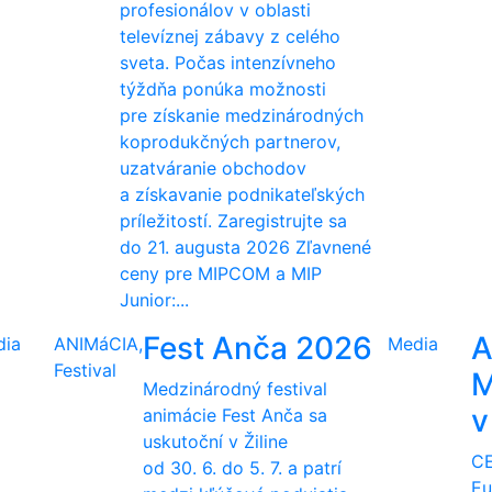
profesionálov v oblasti
televíznej zábavy z celého
sveta. Počas intenzívneho
týždňa ponúka možnosti
pre získanie medzinárodných
koprodukčných partnerov,
uzatváranie obchodov
a získavanie podnikateľských
príležitostí. Zaregistrujte sa
do 21. augusta 2026 Zľavnené
ceny pre MIPCOM a MIP
Junior:...
Fest Anča 2026
A
dia
ANIMáCIA,
Media
Festival
M
Medzinárodný festival
v
animácie Fest Anča sa
uskutoční v Žiline
CE
od 30. 6. do 5. 7. a patrí
Eu