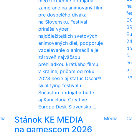
medzi kľúčové podujatia
na
zamerané na animovaný film
fe
pre dospelého diváka
C
na Slovensku. Festival
BR
prináša výber
Eu
najdôležitejších svetových
24
animovaných diel, podporuje
do
vzdelávanie o animácii a je
č.
zároveň najväčšou
eu
prehliadkou krátkeho filmu
a 
v krajine, pričom od roku
re
2023 nesie aj status Oscar®
Qualifying festivalu.
Súčasťou podujatia bude
aj Kancelária Creative
Europe Desk Slovensko,...
Stánok KE MEDIA
dia
Media
Ca
na gamescom 2026