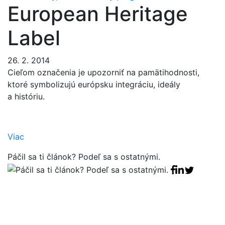
European Heritage
Label
26. 2. 2014
Cieľom označenia je upozorniť na pamätihodnosti,
ktoré symbolizujú európsku integráciu, ideály
a históriu.
Viac
Páčil sa ti článok? Podeľ sa s ostatnými.
Facebook sha
Linkedin sha
Tweet