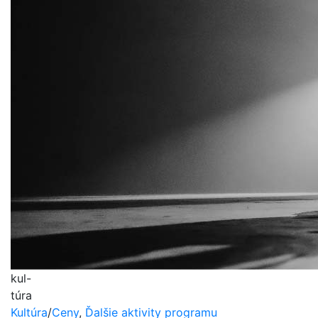
kul-
túra
Kultúra
/
Ceny
,
Ďalšie aktivity programu