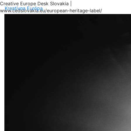
Creative Europe Desk Slovakia |
Menu
Kreatívna Európa
www.cedslovakia.eu/european-heritage-label/