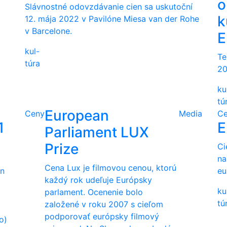
o
Slávnostné odovzdávanie cien sa uskutoční
k
12. mája 2022 v Pavilóne Miesa van der Rohe
v Barcelone.
E
kul-
Te
túra
20
ku
tú
European
Ceny
Media
C
1
E
Parliament LUX
Prize
Ci
na
Cena Lux je filmovou cenou, ktorú
en
eu
každý rok udeľuje Európsky
ku
parlament. Ocenenie bolo
tú
založené v roku 2007 s cieľom
podporovať európsky filmový
o)