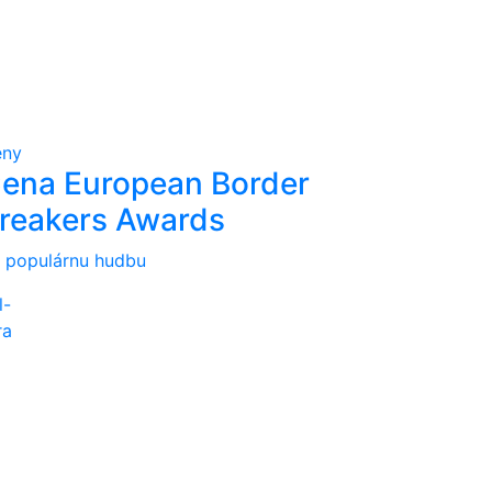
eny
ena European Border
reakers Awards
 populárnu hudbu
l-
ra