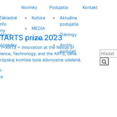
Novinky
Podujatia
Kontakt
Základné
Kultúra
Aktuálne
info
podujatia
MEDIA
eny
Výzvy
Tréningy
TARTS prize 2023
Cross
Výsledky
Archív
T+ARTS = Innovation at the Nexus of
podujatí
ience, Technology, and the ARTS, cena
rópskej komisie bola slávnostne udelená.
Hľadať:
Hľad
l-
ra