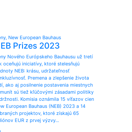
ny, New European Bauhaus
EB Prizes 2023
ny Nového Európskeho Bauhausu už tretí
k oceňujú iniciatívy, ktoré stelesňujú
dnoty NEB: krásu, udržateľnosť
inkluzívnosť. Premena a zlepšenie života
dí, ako aj posilnenie postavenia miestnych
munít sú tiež kľúčovými zásadami politiky
držnosti. Komisia oznámila 15 víťazov cien
w European Bauhaus (NEB) 2023 a 14
braných projektov, ktoré získajú 65
liónov EUR z prvej výzvy...