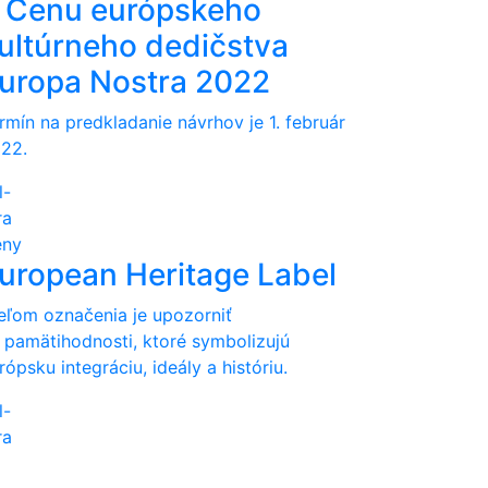
 Cenu európskeho
ultúrneho dedičstva
uropa Nostra 2022
rmín na predkladanie návrhov je 1. február
22.
l-
ra
eny
uropean Heritage Label
eľom označenia je upozorniť
 pamätihodnosti, ktoré symbolizujú
rópsku integráciu, ideály a históriu.
l-
ra