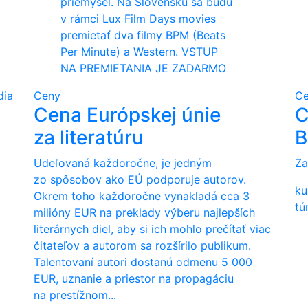
priemysel. Na Slovensku sa budú
v rámci Lux Film Days movies
premietať dva filmy BPM (Beats
Per Minute) a Western. VSTUP
NA PREMIETANIA JE ZADARMO
dia
Ceny
C
Cena Európskej únie
C
za literatúru
B
Udeľovaná každoročne, je jedným
Za
zo spôsobov ako EÚ podporuje autorov.
ku
Okrem toho každoročne vynakladá cca 3
tú
milióny EUR na preklady výberu najlepších
literárnych diel, aby si ich mohlo prečítať viac
čitateľov a autorom sa rozšírilo publikum.
Talentovaní autori dostanú odmenu 5 000
EUR, uznanie a priestor na propagáciu
na prestížnom...