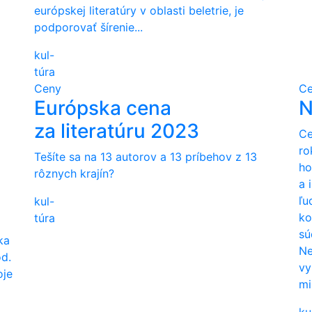
európskej literatúry v oblasti beletrie, je
podporovať šírenie...
kul-
túra
Ceny
Ce
Európska cena
N
za literatúru 2023
Ce
ro
Tešíte sa na 13 autorov a 13 príbehov z 13
ho
rôznych krajín?
a 
ľu
kul-
ko
túra
sú
ka
Ne
od.
vy
oje
mi