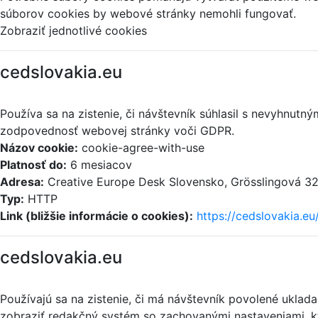
súborov cookies by webové stránky nemohli fungovať.
Zobraziť jednotlivé cookies
cedslovakia.eu
Používa sa na zistenie, či návštevník súhlasil s nevyhnut
zodpovednosť webovej stránky voči GDPR.
Názov cookie:
cookie-agree-with-use
Platnosť do:
6 mesiacov
Adresa:
Creative Europe Desk Slovensko, Grösslingová 32,
Typ:
HTTP
Link (bližšie informácie o cookies):
https://cedslovakia.eu
cedslovakia.eu
Používajú sa na zistenie, či má návštevník povolené uklad
zobraziť redakčný systém so zachovanými nastaveniami, kt