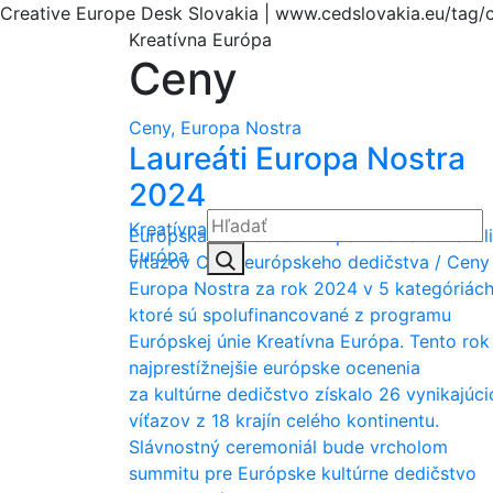
Creative Europe Desk Slovakia | www.cedslovakia.eu/tag/
Kreatívna Európa
Ceny
Ceny, Europa Nostra
Laureáti Europa Nostra
2024
Kreatívna
Európska komisia a Europa Nostra oznámili
Hľadať:
Európa
Hľadať
víťazov Ceny európskeho dedičstva / Ceny
Europa Nostra za rok 2024 v 5 kategóriách
ktoré sú spolufinancované z programu
Európskej únie Kreatívna Európa. Tento rok
najprestížnejšie európske ocenenia
za kultúrne dedičstvo získalo 26 vynikajúci
víťazov z 18 krajín celého kontinentu.
Slávnostný ceremoniál bude vrcholom
summitu pre Európske kultúrne dedičstvo