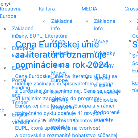
ceny/
Kreatívna
Kultúra
MEDIA
Cross
Európa
Základné
Základné
Základné
info
info
info
Ceny, EUPL, Literatúra
C
Výzvy
Výzvy
Cena Európskej únie
S
Európska
za literatúru oznamuje
Výsledky
Výsledky
komisia
S+
nominácie na rok 2024
Sc
Culture
Tréningy
EACEA
Eu
Moves
Cena Európskej únie za literatúru (EUPL) sa
Správa
Portál
Europe
,
ku
udeľuje začínajúcim spisovateľom beletrie
o stave
Funding
tú
z Európskej únie a mimo nej. Cena sa udeľuje
Ďalšie
slovenskej
and
41 krajinám zapojeným do programu
aktivity
audiovízie
Tender
Európskej únie Kreatívna Európa a v rámci
programu
ch
Podporené
trojročného cyklu oceňuje 41 nových
English
Podporené
projekty
výnimočných literárnych talentov. Cieľom
version
projekty
EUPL, ktorá upozorňuje na tvorivosť
a obrovské a rozmanité bohatstvo súčasnej