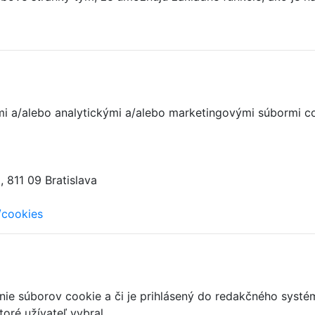
nými a/alebo analytickými a/alebo marketingovými súbormi c
 811 09 Bratislava
/cookies
anie súborov cookie a či je prihlásený do redakčného systé
oré užívateľ vybral.