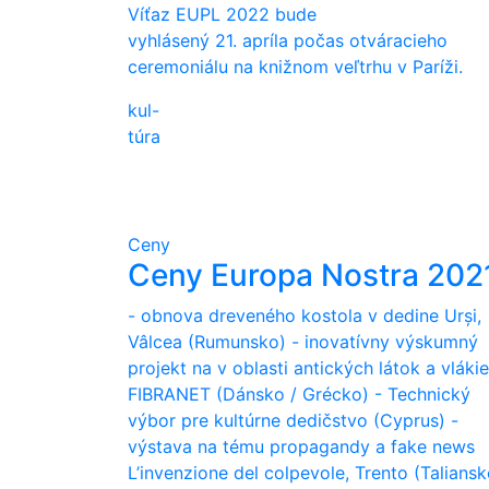
Víťaz EUPL 2022 bude
vyhlásený 21. apríla počas otváracieho
ceremoniálu na knižnom veľtrhu v Paríži.
kul-
túra
Ceny
Ceny Europa Nostra 202
- obnova dreveného kostola v dedine Urși,
Vâlcea (Rumunsko) - inovatívny výskumný
projekt na v oblasti antických látok a vláki
FIBRANET (Dánsko / Grécko) - Technický
výbor pre kultúrne dedičstvo (Cyprus) -
výstava na tému propagandy a fake news
L’invenzione del colpevole, Trento (Taliansk