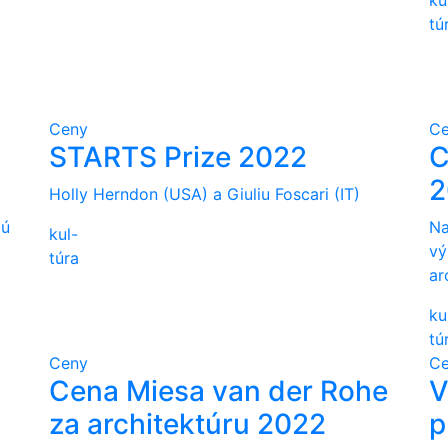
ku
tú
Ceny
C
STARTS Prize 2022
C
2
Holly Herndon (USA) a Giuliu Foscari (IT)
jú
Na
kul-
vý
túra
ar
ku
tú
Ceny
C
Cena Miesa van der Rohe
V
za architektúru 2022
p