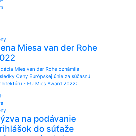
l-
ra
eny
ena Miesa van der Rohe
022
dácia Mies van der Rohe oznámila
sledky Ceny Európskej únie za súčasnú
chitektúru - EU Mies Award 2022:
l-
ra
eny
ýzva na podávanie
rihlášok do súťaže