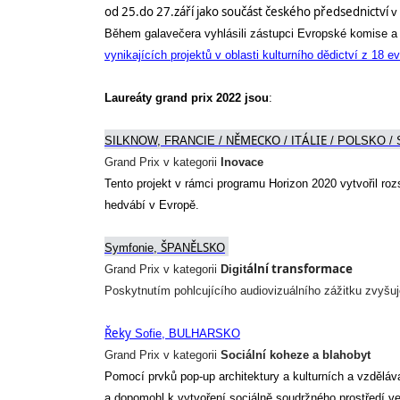
od 25.do 27.září jako součást českého předsednictví 
v
Během galavečera vyhlásili zástupci Evropské komise a 
vynikajících projektů v oblasti kulturního dědictví z 18 
Laureáty grand prix
 2022 
jsou
: 
ĚMECKO
ÁLIE
SILKNOW, FRANC
IE
 / 
N
 / IT
 / POL
SKO
 /
Grand Prix 
v kategorii 
Inovace
Tento projekt v rámci programu Horizon 2020 vytvořil roz
hedvábí v Evropě.
Š
ĚLSKO
Sym
fonie
, 
PAN
ální transformace
Grand Prix 
v kategorii
Digit
Poskytnutím pohlcujícího audiovizuálního zážitku zvyšuje
Řeky
 Sofi
e
, BUL
H
AR
SKO
Grand Prix 
v kategorii 
Sociální koheze a blahobyt
Pomocí prvků pop-up architektury a kulturních a vzdělávací
a
 dopomohl k vytvoření sociálně soudržného prostředí v