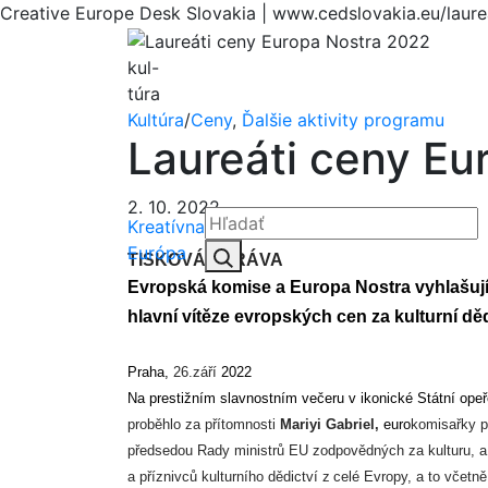
Creative Europe Desk Slovakia | www.cedslovakia.eu/laur
kul-
túra
Kultúra
/
Ceny
,
Ďalšie aktivity programu
Laureáti ceny Eu
2. 10. 2022
Kreatívna
Hľadať:
Európa
Hľadať
TISKOVÁ ZPRÁVA
Evropská komise a
 Europa Nostra 
vyhlašuj
hlavní
 vítěze evropských cen za kulturní děd
Praha
, 
26.září
2022
Na prestižním slavnostním večeru v ikonické Státní opeř
proběhlo za přítomnosti 
Mariyi Gabriel, 
euro
komisařky p
předsedou Rady ministrů EU zodpovědných za kulturu, a
a příznivců kulturního dědictví z celé Evropy, a to včetn