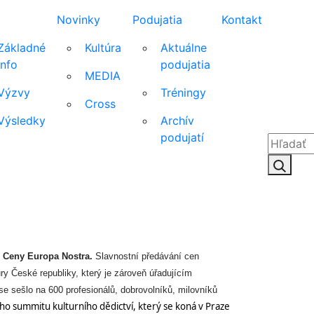
Novinky
Podujatia
Kontakt
Základné
Kultúra
Aktuálne
info
podujatia
MEDIA
Výzvy
Tréningy
Cross
Výsledky
Archív
podujatí
Hľadať:
Hľad
 
Ceny
 Europa Nostra
. 
Slavnostní předávání cen 
ury České republiky, který je zároveň úřadujícím 
se sešlo na 600 profesionálů, dobrovolníků, milovníků 
o summitu kulturního dědictví, který se koná v Praze 