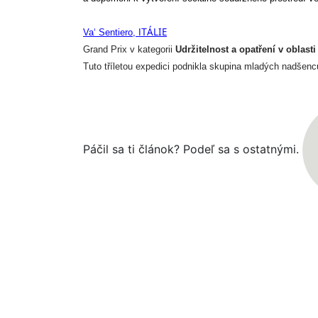
ÁLIE
Va‘ Sentiero, IT
Grand Prix 
v kategorii
Udržitelnost a opatření v oblasti
Tuto tříletou expedici podnikla skupina mladých nadšenců,
Páčil sa ti článok? Podeľ sa s ostatnými.