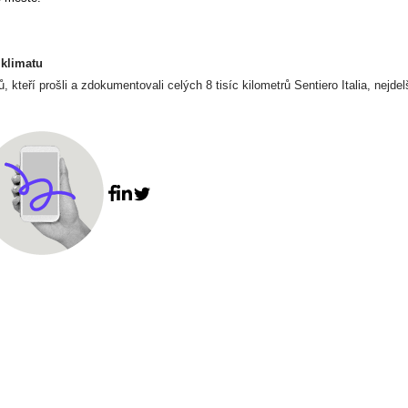
 klimatu
 kteří prošli a zdokumentovali celých 8 tisíc kilometrů Sentiero Italia, nejdel
Facebook share
Linkedin share
Tweet