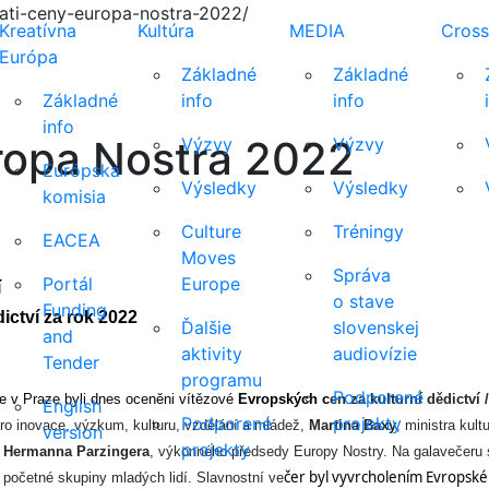
eati-ceny-europa-nostra-2022/
Kreatívna
Kultúra
MEDIA
Cross
Európa
Základné
Základné
Základné
info
info
info
ropa Nostra 2022
Výzvy
Výzvy
Európska
Výsledky
Výsledky
komisia
Culture
Tréningy
EACEA
Moves
Správa
Portál
Europe
í
o stave
Funding
ictví za rok
 2022
Ďalšie
slovenskej
and
aktivity
audiovízie
Tender
programu
Podporené
e v Praze byli dnes oceněni vítězové 
Evropských c
en za kulturní dědictví /
English
Podporené
projekty
ro inovace, výzkum, kulturu, vzdělání a mládež, 
Martina Baxy
, ministra kult
version
projekty
 
Hermanna Parzingera
, výkonného předsedy Europ
y
 Nostr
y
. Na galavečeru 
čer byl vyvrcholením Evropskéh
ě početné skupiny mladých lidí. Slavnostní ve