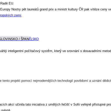
 
Radě EU.
Europy Nostry pět laureátů grand prix
 a
ministr kultury ČR pak vítěze 
ceny ve
evropských zemí
.
ŠPAN
ĚLSKO
 SLOV
INSKO
 / 
é
ý
sáhlý inteligentní počítačový syst
m, kter
ve srovnání s
 dosavadní
mi
 meto
 tento projekt 
pomocí nejmodernějších technologií 
povědomí a uznání dědict
ch akcí učinila tato iniciativa z umělých řečišť v Sofii veřejně přístupné pros
e městě.