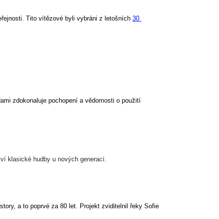
řejnosti. Tito vítězové byli vybráni z letošních 
30 
d
ami
 zdokonaluje pochopení a vědomosti o použití 
ví klasické hudby u nových generací.
tory, a to poprvé za 80 let. 
Projekt zviditelnil řeky 
Sofie