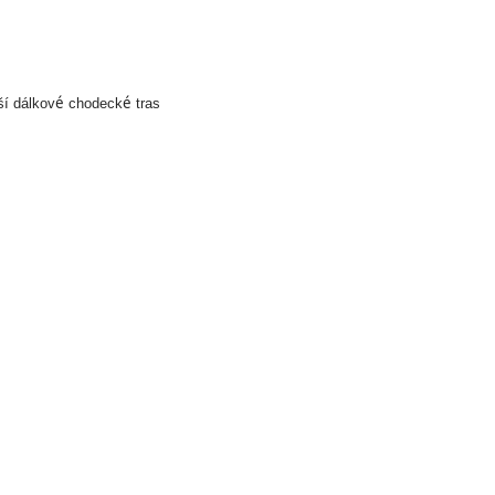
é
é
ší dálkov
 chodeck
 tras