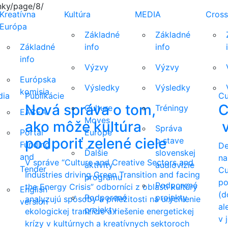
nky/page/8/
Kreatívna
Kultúra
MEDIA
Cross
Európa
Základné
Základné
Základné
info
info
info
Výzvy
Výzvy
Európska
Výsledky
Výsledky
komisia
dia
Publikácie
Cu
Nová správa o tom,
C
Culture
Tréningy
EACEA
Moves
ako môže kultúra
v
Správa
Portál
Europe
podporiť zelené ciele
o stave
Funding
De
Ďalšie
slovenskej
and
na
V správe “Culture and Creative Sectors and
aktivity
audiovízie
Tender
Cu
Industries driving Green Transition and facing
programu
po
Podporené
the Energy Crisis” odborníci z oblasti kultúry
English
(d
Podporené
projekty
analyzujú spôsoby a príležitosti na urýchlenie
version
al
projekty
ekologickej tranzície a riešenie energetickej
v 
krízy v kultúrnych a kreatívnych sektoroch