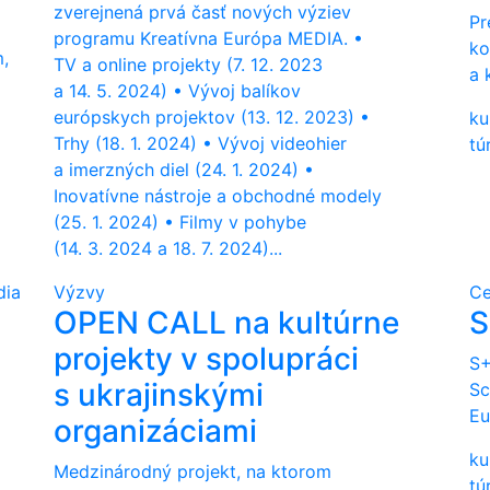
zverejnená prvá časť nových výziev
Pr
programu Kreatívna Európa MEDIA. •
ko
,
TV a online projekty (7. 12. 2023
a 
a 14. 5. 2024) • Vývoj balíkov
európskych projektov (13. 12. 2023) •
ku
Trhy (18. 1. 2024) • Vývoj videohier
tú
a imerzných diel (24. 1. 2024) •
Inovatívne nástroje a obchodné modely
(25. 1. 2024) • Filmy v pohybe
(14. 3. 2024 a 18. 7. 2024)...
dia
Výzvy
C
OPEN CALL na kultúrne
S
projekty v spolupráci
S+
s ukrajinskými
Sc
Eu
organizáciami
ku
Medzinárodný projekt, na ktorom
tú