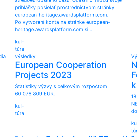
stredoeurópskeho času. Účastníci môžu svoje
prihlášky posielať prostredníctvom stránky
european-heritage.awardsplatform.com.
Po vytvorení konta na stránke european-
heritage.awardsplatform.com si...
kul-
túra
dia
výsledky
Vý
European Cooperation
N
Projects 2023
F
k
Štatistiky výzvy s celkovým rozpočtom
60 076 809 EUR.
18
NE
kul-
do
túra
ku
tú