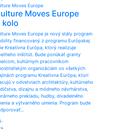
lture Moves Europe
ulture Moves Europe
. kolo
lture Moves Europe je nový stály program
bility financovaný z programu Európskej
ie Kreatívna Európa, ktorý realizuje
etheho inštitút. Bude ponúkať granty
elcom, kultúrnym pracovníkom
hostiteľským organizáciám vo všetkých
ajinách programu Kreatívna Európa, ktorí
acujú v odvetviach architektúry, kultúrneho
dičstva, dizajnu a módneho návrhárstva,
terárneho prekladu, hudby, divadelného
enia a výtvarného umenia. Program bude
dporovať...
l-
ra