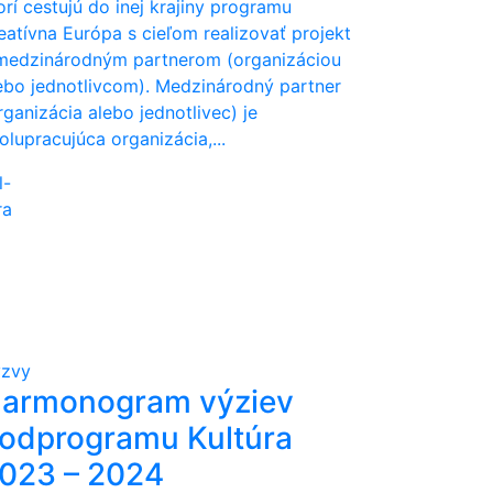
orí cestujú do inej krajiny programu
eatívna Európa s cieľom realizovať projekt
medzinárodným partnerom (organizáciou
ebo jednotlivcom). Medzinárodný partner
rganizácia alebo jednotlivec) je
olupracujúca organizácia,...
l-
ra
zvy
armonogram výziev
odprogramu Kultúra
023 – 2024