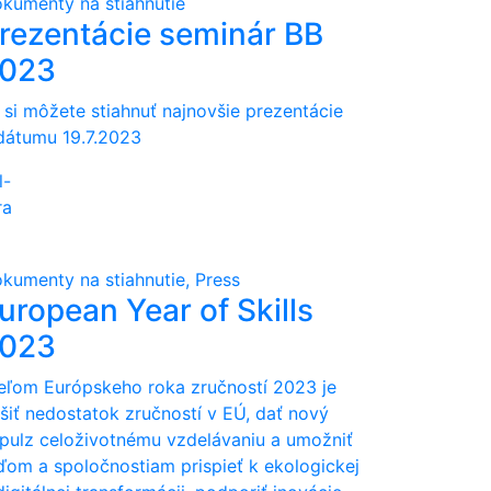
kumenty na stiahnutie
rezentácie seminár BB
023
 si môžete stiahnuť najnovšie prezentácie
dátumu 19.7.2023
l-
ra
kumenty na stiahnutie, Press
uropean Year of Skills
023
eľom Európskeho roka zručností 2023 je
ešiť nedostatok zručností v EÚ, dať nový
pulz celoživotnému vzdelávaniu a umožniť
ďom a spoločnostiam prispieť k ekologickej