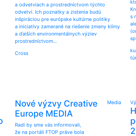
kt
a odvetviach a prostredníctvom týchto
Kr
odvetví. Ich poznatky a zistenia budú
s 
inšpiráciou pre európske kultúrne politiky
al
a iniciatívy zamerané na riešenie zmeny klímy
(o
a ďalších environmentálnych výziev
sp
prostredníctvom...
ku
Cross
tú
Nové výzvy Creative
Media
Vý
H
Europe MEDIA
o
p
Radi by sme vás informovali,
2
že na portáli FTOP práve bola