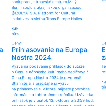
spolupracuje trnavské centrum Malý
Berlín spolu s ukrajinskou organizáciou
@IZOLYATSIA. Platform for Cultural
Initiatives. a sieťou Trans Europe Halles.
kul-
túra
Ceny
C
а
Prihlasovanie na Europa
E
Nostra 2024
z
Výzva na podávanie prihlášok do súťaže
Te
o Cenu európskeho kultúrneho dedičstva /
rô
Cenu Europa Nostra 2024 je otvorená!
ku
Stiahnite si a prečítajte si výzvu
tú
na prihlasovanie, v ktorej nájdete podrobné
informácie o tohtoročnom ročníku. Uzávierka
prihlášok je v piatok 13. októbra o 23:59 hod.