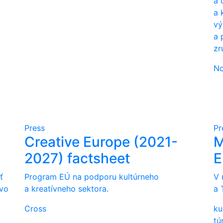
a 
a 
vý
a 
zr
No
Press
Pr
Creative Europe (2021-
M
2027) factsheet
E
ť
Program EÚ na podporu kultúrneho
V 
ovo
a kreatívneho sektora.
a 
Cross
ku
tú