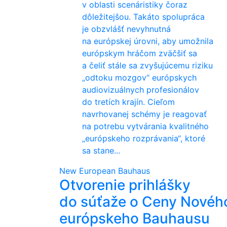
v oblasti scenáristiky čoraz
dôležitejšou. Takáto spolupráca
je obzvlášť nevyhnutná
na európskej úrovni, aby umožnila
európskym hráčom zväčšiť sa
a čeliť stále sa zvyšujúcemu riziku
„odtoku mozgov“ európskych
audiovizuálnych profesionálov
do tretích krajín. Cieľom
navrhovanej schémy je reagovať
na potrebu vytvárania kvalitného
„európskeho rozprávania“, ktoré
sa stane...
New European Bauhaus
Otvorenie prihlášky
do súťaže o Ceny Novéh
európskeho Bauhausu