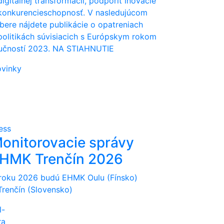
digitálnej transformácii, podporiť inovácie
konkurencieschopnosť. V nasledujúcom
bere nájdete publikácie o opatreniach
politikách súvisiacich s Európskym rokom
učností 2023. NA STIAHNUTIE
vinky
ess
onitorovacie správy
HMK Trenčín 2026
roku 2026 budú EHMK Oulu (Fínsko)
Trenčín (Slovensko)
l-
ra