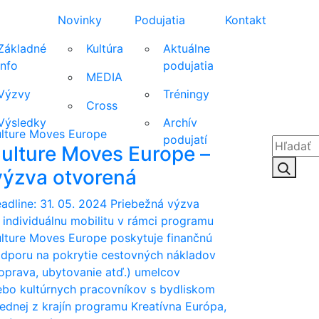
Novinky
Podujatia
Kontakt
Základné
Kultúra
Aktuálne
info
podujatia
MEDIA
Výzvy
Tréningy
Cross
Výsledky
Archív
lture Moves Europe
podujatí
ulture Moves Europe –
Hľadať:
Hľad
ýzva otvorená
adline: 31. 05. 2024 Priebežná výzva
 individuálnu mobilitu v rámci programu
lture Moves Europe poskytuje finančnú
dporu na pokrytie cestovných nákladov
oprava, ubytovanie atď.) umelcov
ebo kultúrnych pracovníkov s bydliskom
jednej z krajín programu Kreatívna Európa,