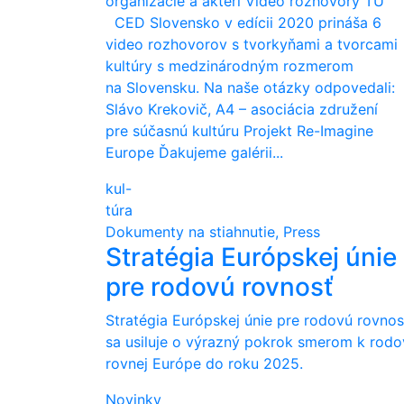
organizácie a aktéri Video rozhovory TU
CED Slovensko v edícii 2020 prináša 6
video rozhovorov s tvorkyňami a tvorcami
kultúry s medzinárodným rozmerom
na Slovensku. Na naše otázky odpovedali:
Slávo Krekovič, A4 – asociácia združení
pre súčasnú kultúru Projekt Re-Imagine
Europe Ďakujeme galérii...
kul-
túra
Dokumenty na stiahnutie, Press
Stratégia Európskej únie
pre rodovú rovnosť
Stratégia Európskej únie pre rodovú rovnos
sa usiluje o výrazný pokrok smerom k rod
rovnej Európe do roku 2025.
Novinky