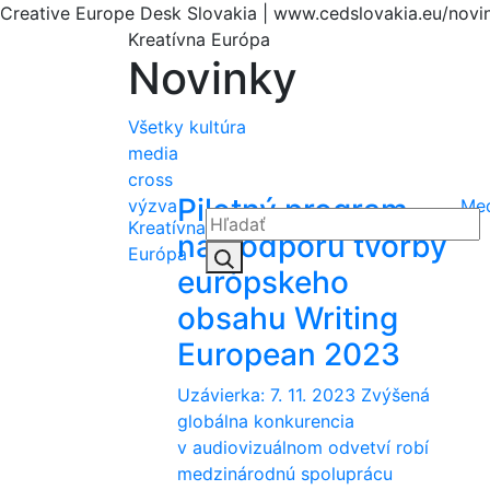
Creative Europe Desk Slovakia | www.cedslovakia.eu/novi
Kreatívna Európa
Novinky
Všetky
kultúra
media
cross
Pilotný program
výzva
Me
Kreatívna
na podporu tvorby
Hľadať:
Európa
Hľadať
európskeho
obsahu Writing
European 2023
Uzávierka: 7. 11. 2023 Zvýšená
globálna konkurencia
v audiovizuálnom odvetví robí
medzinárodnú spoluprácu