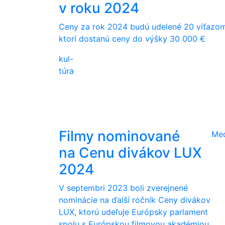
v roku 2024
Ceny za rok 2024 budú udelené 20 víťazom
ktorí dostanú ceny do výšky 30 000 €
kul-
túra
Filmy nominované
Me
na Cenu divákov LUX
2024
V septembri 2023 boli zverejnené
nominácie na ďalší ročník Ceny divákov
LUX, ktorú udeľuje Európsky parlament
spolu s Európskou filmovou akadémiou