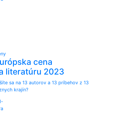
eny
urópska cena
a literatúru 2023
šíte sa na 13 autorov a 13 príbehov z 13
znych krajín?
l-
ra