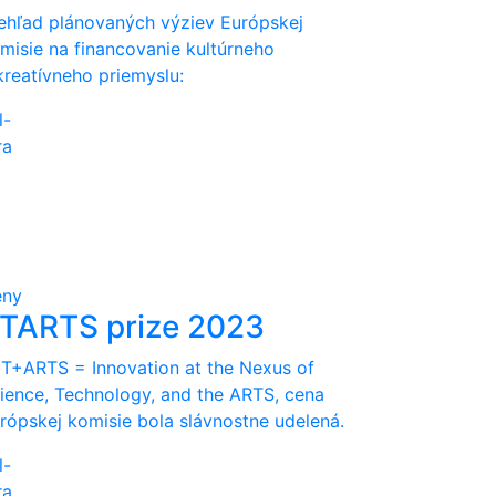
ehľad plánovaných výziev Európskej
misie na financovanie kultúrneho
kreatívneho priemyslu:
l-
ra
eny
TARTS prize 2023
T+ARTS = Innovation at the Nexus of
ience, Technology, and the ARTS, cena
rópskej komisie bola slávnostne udelená.
l-
ra