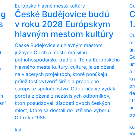
Európske hlavné mestá kultúry
Cu
ng
České Budějovice budú
C
s
v roku 2028 Európskym
1
hlavným mestom kultúry
Cu
mo
České Budějovice sú hlavným mestom
ún
6
južných Čiech a mesto má silnú
Go
poľnohospodársku tradíciu. Téma Európskeho
um
,
hlavného mesta kultúry, culture, je založená
a 
na viacerých projektoch, ktoré ponúkajú
kr
príležitosť vytvoriť širšie a prepojené
pr
európske spoločenstvo. Odporúčanie vydala
de
ch
porota zložená z nezávislých odborníkov,
li
aní
ktorí posudzovali žiadosti dvoch českých
um
miest, ktoré sa dostali do užšieho výberu.
po
Od roku 1985...
ku
kul-
tú