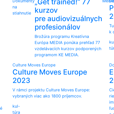
„Get trained!“ 77
Dokumenty
Media
Do
P
na
kurzov
stiahnutie
2
pre audiovizuálnych
profesionálov
Tu
k 
Brožúra programu Kreatívna
ku
Európa MEDIA ponúka prehľad 77
tú
vzdelávacích kurzov podporených
programom KE MEDIA.
Culture Moves Europe
Do
Culture Moves Europe
E
2023
2
V rámci projektu Culture Moves Europe:
Ci
vybraných viac ako 1800 príjemcov.
ri
im
kul-
ké
ľu
túra