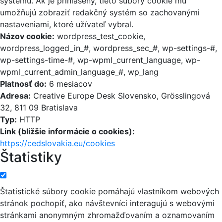
systému. Ak je prihlásený, tieto súbory cookie mu
umožňujú zobraziť redakčný systém so zachovanými
nastaveniami, ktoré užívateľ vybral.
Názov cookie:
wordpress_test_cookie,
wordpress_logged_in_#, wordpress_sec_#, wp-settings-#,
wp-settings-time-#, wp-wpml_current_language, wp-
wpml_current_admin_language_#, wp_lang
Platnosť do:
6 mesiacov
Adresa:
Creative Europe Desk Slovensko, Grösslingová
32, 811 09 Bratislava
Typ:
HTTP
Link (bližšie informácie o cookies):
https://cedslovakia.eu/cookies
Štatistiky
Štatistické súbory cookie pomáhajú vlastníkom webových
stránok pochopiť, ako návštevníci interagujú s webovými
stránkami anonymným zhromažďovaním a oznamovaním