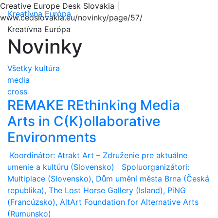
Creative Europe Desk Slovakia |
Menu
Kreatívna Európa
www.cedslovakia.eu/novinky/page/57/
Kreatívna Európa
Novinky
Všetky
kultúra
media
cross
REMAKE REthinking Media
Arts in C(K)ollaborative
Environments
Koordinátor: Atrakt Art – Združenie pre aktuálne
umenie a kultúru (Slovensko) Spoluorganizátori:
Multiplace (Slovensko), Dům umění města Brna (Česká
republika), The Lost Horse Gallery (Island), PiNG
(Francúzsko), AltArt Foundation for Alternative Arts
(Rumunsko)