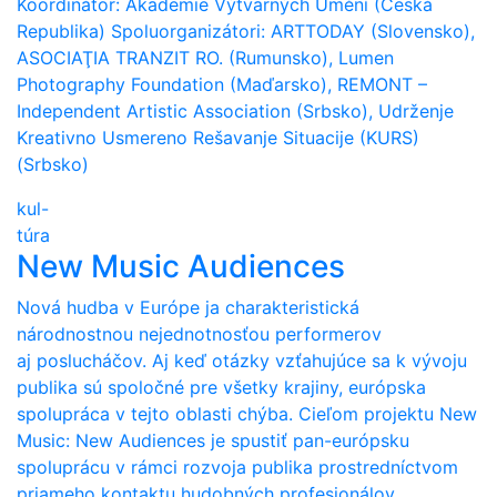
Koordinátor: Akademie Výtvarných Umění (Česká
Republika) Spoluorganizátori: ARTTODAY (Slovensko),
ASOCIAŢIA TRANZIT RO. (Rumunsko), Lumen
Photography Foundation (Maďarsko), REMONT –
Independent Artistic Association (Srbsko), Udrženje
Kreativno Usmereno Rešavanje Situacije (KURS)
(Srbsko)
kul-
túra
New Music Audiences
Nová hudba v Európe ja charakteristická
národnostnou nejednotnosťou performerov
aj poslucháčov. Aj keď otázky vzťahujúce sa k vývoju
publika sú spoločné pre všetky krajiny, európska
spolupráca v tejto oblasti chýba. Cieľom projektu New
Music: New Audiences je spustiť pan-európsku
spoluprácu v rámci rozvoja publika prostredníctvom
priameho kontaktu hudobných profesionálov,