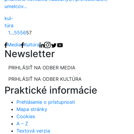
umelcov...
kul-
túra
Predošlé
Strana
Strana
Strana
Strana
1
…
55
56
57
Media
Kultúra
Newsletter
PRIHLÁSIŤ NA ODBER MEDIA
PRIHLÁSIŤ NA ODBER KULTÚRA
Praktické informácie
Prehlásenie o prístupnosti
Mapa stránky
Cookies
A – Z
Textová verzia